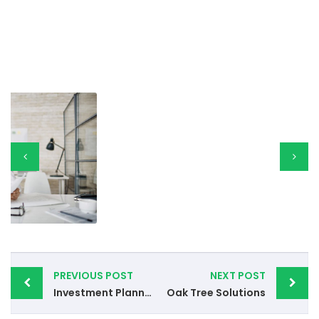
Post
PREVIOUS POST
NEXT POST
navigation
Investment Planning
Oak Tree Solutions