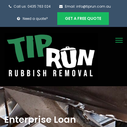
Call us: 0435 763 024
Email: info@tiprun.com.au
GET A FREE QUOTE
Need a quote?
Enterprise Loan