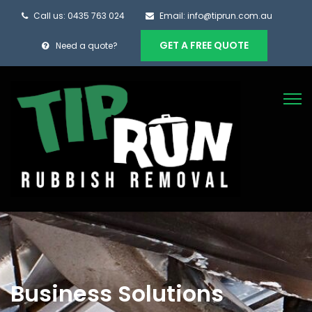
Call us: 0435 763 024
Email: info@tiprun.com.au
GET A FREE QUOTE
Need a quote?
Business Solutions